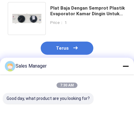
Plat Baja Dengan Semprot Plastik
Evaporator Kamar Dingin Untuk
Suhu Menengah Disesuaikan
Price： 1
Dapat Diterima
Terus
Sales Manager
Rekomendasi Produk
7:30 AM
Good day, what product are you looking for?
Industrial
Aluminium Fin
Evaporator R