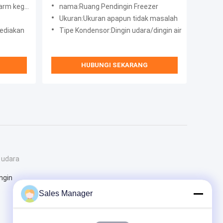
Disesuaikan
galan daya
nama:Ruang Pendingin Freezer
Ukuran:Ukuran apapun tidak masalah
sediakan
Tipe Kondensor:Dingin udara/dingin air
HUBUNGI SEKARANG
 udara
ngin
Sales Manager