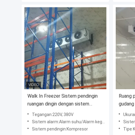
Walk In Freezer Sistem pendingin
Ruang p
ruangan dingin dengan sistem
gudang 
pendingin
panel 
Tegangan:220V, 380V
Ukura
Sistem alarm:Alarm suhu/Alarm kegagalan daya
Sistem p
Sistem pendingin:Kompresor
Tipe K