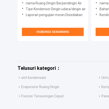
nama:Ruang Dingin Berpendingin Air
nama:K
Tipe Kondensor:Dingin udara/dingin air
Bahan
Laporan pengujian mesin:Disediakan
Kondi
HUBUNGI SEKARANG
Telusuri kategori：
unit kondensasi
Unit
Evaporator Ruang Dingin
Komp
Freezer Terowongan Cepat
Pane