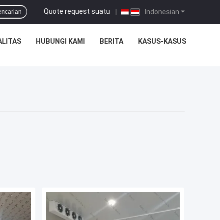
Quote request suatu
|
Indonesian
encarian
ALITAS
HUBUNGI KAMI
BERITA
KASUS-KASUS