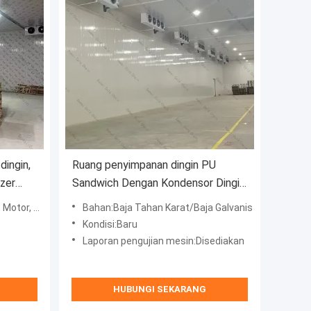
dingin,
Ruang penyimpanan dingin PU
ezer
Sandwich Dengan Kondensor Dingin
Udara / Piring Pendingin Evaporator
 Bantalan
Bahan:Baja Tahan Karat/Baja Galvanis
Kondisi:Baru
Laporan pengujian mesin:Disediakan
HUBUNGI SEKARANG