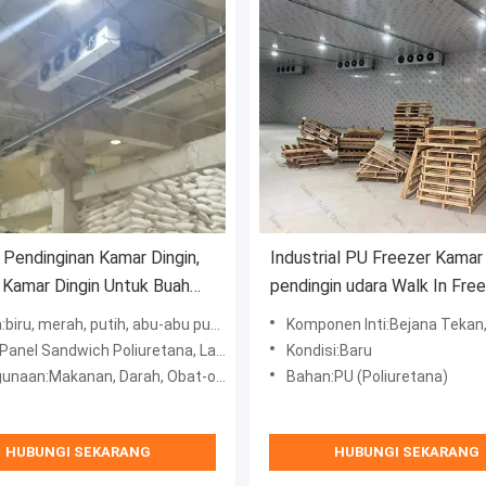
i Pendinginan Kamar Dingin,
Industrial PU Freezer Kamar 
Kamar Dingin Untuk Buah
pendingin udara Walk In Fre
n Kamar Ikan
Kondensasi Unit
ru, merah, putih, abu-abu pucat, warna Ral
Komponen Inti:Bejana Tekan, Motor,
Sandwich Poliuretana, Lainnya, Dubai, bahan dinding, Abu Dhabi
Kondisi:Baru
naan:Makanan, Darah, Obat-obatan
Bahan:PU (Poliuretana)
HUBUNGI SEKARANG
HUBUNGI SEKARANG