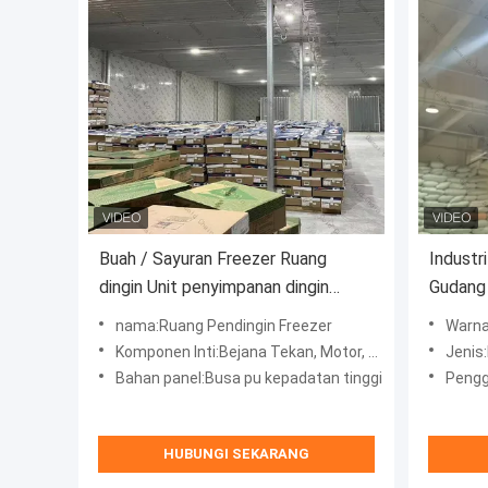
Buah / Sayuran Freezer Ruang
Industr
dingin Unit penyimpanan dingin
Gudang 
untuk penyimpanan segar /
Makana
nama:Ruang Pendingin Freezer
Warna:bi
pembekuan
Komponen Inti:Bejana Tekan, Motor, Bantalan
Jenis:Panel 
Bahan panel:Busa pu kepadatan tinggi
Penggu
HUBUNGI SEKARANG