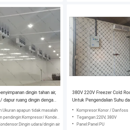
enyimpanan dingin tahan air,
380V 220V Freezer Cold R
/ dapur ruang dingin dengan
Untuk Pengendalian Suhu da
PU
Kelembaban yang Tepat
n:Ukuran apapun tidak masalah
Kompresor:Konor / Danfoss
endingin:Kompresor/ Kondensor/ Evaporator
Tegangan:220V, 380V
ondensor:Dingin udara/dingin air
Panel:Panel PU