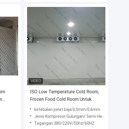
oom
ISO Low Temperature Cold Room,
n
Frozen Food Cold Room Untuk
menyimpan sayuran / buah-buahan
ketebalan pelat baja:0,5mm/0,6mm
Jenis Kompresor:Gulungan/ Semi-Hermetik
Tegangan:380/220V/50hz/60HZ