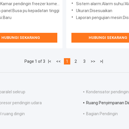
Sayuran
amar pendingin freezer komersial
Sistem alarm:Alarm suhu/Alarm kega
 panel:Busa pu kepadatan tinggi
Ukuran:Disesuaikan
si:Baru
Laporan pengujian mesin:Di
HUBUNGI SEKARANG
HUBUNGI SEKARANG
Page 1 of 3
|<
<<
1
2
3
>>
>|
 paralel sekrup
Kondensator pendingin
resor pendingin udara
Ruang Penyimpanan Di
l ruang dingin
Bagian Pendingin