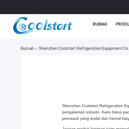
RUMAH
PROD
Rumah
Shenzhen Coolstart Refrigeration Equipment Co.,
Shenzhen Coolstart Refrigeration E
pengalaman industri. Kami fokus pada
pemasok yang andal dan hemat biaya 
Jajaran produk lengkap kami mencaku