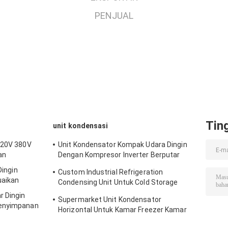
PENJUAL
Tin
unit kondensasi
220V 380V
Unit Kondensator Kompak Udara Dingin
an
Dengan Kompresor Inverter Berputar
Tinggi
Dingin
Custom Industrial Refrigeration
uaikan
Condensing Unit Untuk Cold Storage
Cooling System Pendingin udara
r Dingin
Supermarket Unit Kondensator
Penyimpanan
Horizontal Untuk Kamar Freezer Kamar
Dingin