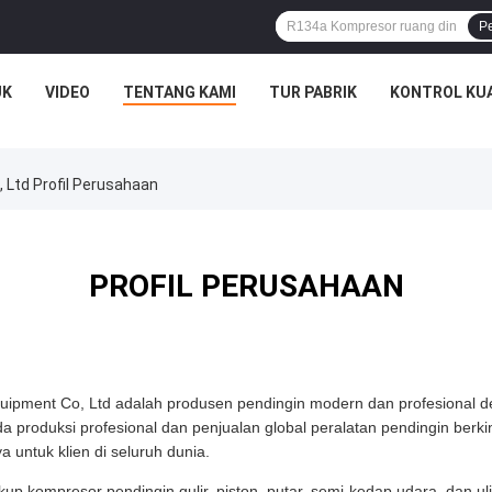
P
UK
VIDEO
TENTANG KAMI
TUR PABRIK
KONTROL KU
 Ltd Profil Perusahaan
PROFIL PERUSAHAAN
quipment Co, Ltd adalah produsen pendingin modern dan profesional de
 produksi profesional dan penjualan global peralatan pendingin berkin
untuk klien di seluruh dunia.
p kompresor pendingin gulir, piston, putar, semi-kedap udara, dan uli