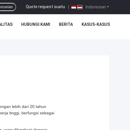
Quote request suatu
|
Indonesian
encarian
ALITAS
HUBUNGI KAMI
BERITA
KASUS-KASUS
ngan lebih dari 20 tahun
erja tinggi, berfungsi sebagai
r, yang dilengkapi dengan