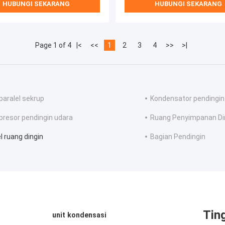
HUBUNGI SEKARANG
HUBUNGI SEKARANG
Page 1 of 4
|<
<<
1
2
3
4
>>
>|
 paralel sekrup
Kondensator pendingin
resor pendingin udara
Ruang Penyimpanan Di
l ruang dingin
Bagian Pendingin
Tin
unit kondensasi