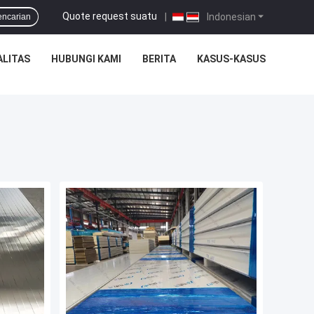
Quote request suatu
|
Indonesian
encarian
ALITAS
HUBUNGI KAMI
BERITA
KASUS-KASUS