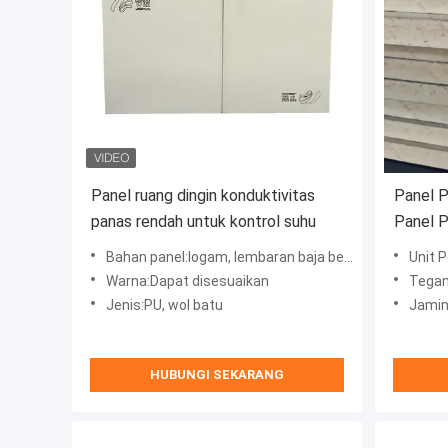
Panel ruang dingin konduktivitas
Panel 
panas rendah untuk kontrol suhu
Panel 
Sandwi
Bahan panel:logam, lembaran baja berwarna, pu, wol batu
Unit 
dingin
Warna:Dapat disesuaikan
Tegan
Jenis:PU, wol batu
Jamin
HUBUNGI SEKARANG