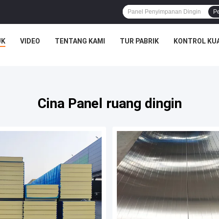
P
UK
VIDEO
TENTANG KAMI
TUR PABRIK
KONTROL KU
Cina Panel ruang dingin