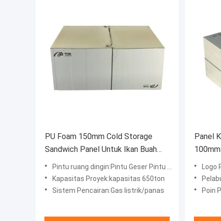
PU Foam 150mm Cold Storage
Panel K
Sandwich Panel Untuk Ikan Buah
100mm 
Daging Sapi segar
Panas 
Pintu ruang dingin:Pintu Geser Pintu Berengsel
Logo 
Kapasitas Proyek:kapasitas 650ton
Pelabuhan:P
Sistem Pencairan:Gas listrik/panas
Poin P