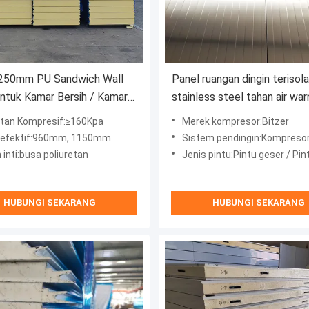
50mm PU Sandwich Wall
Panel ruangan dingin terisola
ntuk Kamar Bersih / Kamar
stainless steel tahan air war
tan Kompresif:≥160Kpa
Merek kompresor:Bitzer
 efektif:960mm, 1150mm
Sistem pendingin:Kompreso
inti:busa poliuretan
Jenis pintu:Pintu geser / Pin
HUBUNGI SEKARANG
HUBUNGI SEKARANG