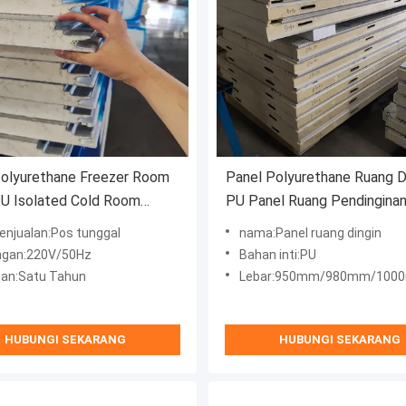
Polyurethane Freezer Room
Panel Polyurethane Ruang D
PU Isolated Cold Room
PU Panel Ruang Pendingina
ch Panel Untuk penyimpanan
Sandwich
Penjualan:Pos tunggal
nama:Panel ruang dingin
gan:220V/50Hz
Bahan inti:PU
an:Satu Tahun
Lebar:950mm/980mm/1000mm
HUBUNGI SEKARANG
HUBUNGI SEKARANG