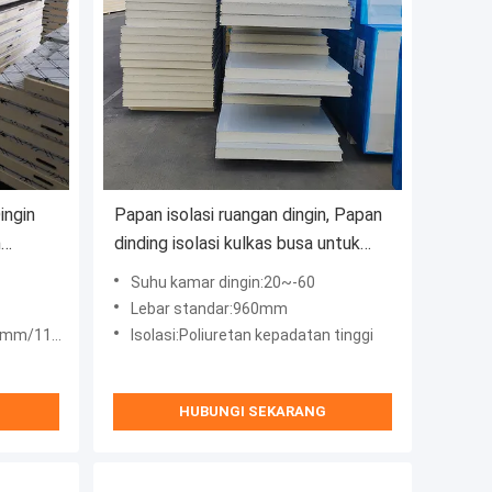
ingin
Papan isolasi ruangan dingin, Papan
n
dinding isolasi kulkas busa untuk
penyimpanan dingin
Suhu kamar dingin:20~-60
Lebar standar:960mm
/1120mm
Isolasi:Poliuretan kepadatan tinggi
HUBUNGI SEKARANG