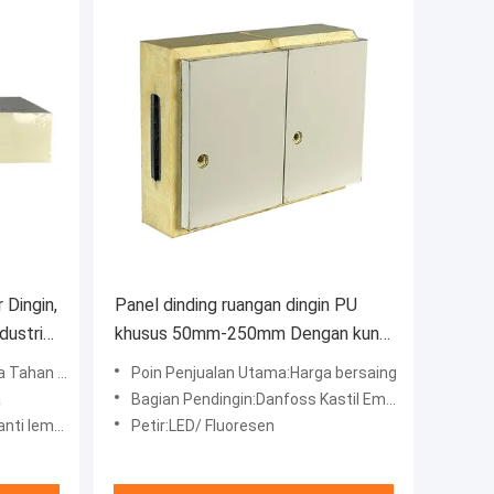
Dingin,
Panel dinding ruangan dingin PU
dustri
khusus 50mm-250mm Dengan kunci
cam
han Karat
Poin Penjualan Utama:Harga bersaing
a
Bagian Pendingin:Danfoss Kastil Emerson
i lembab
Petir:LED/ Fluoresen