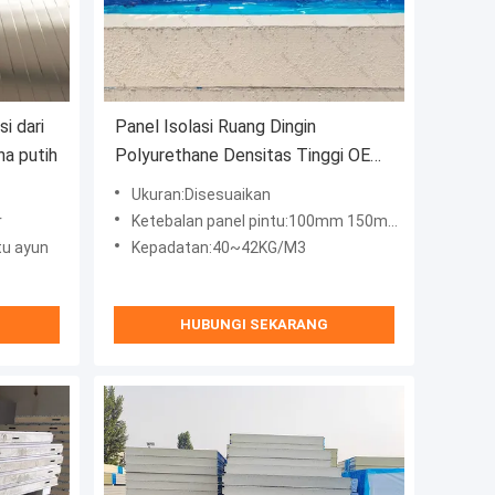
si dari
Panel Isolasi Ruang Dingin
na putih
Polyurethane Densitas Tinggi OEM
/ ODM
Ukuran:Disesuaikan
r
Ketebalan panel pintu:100mm 150mm 200mm
tu ayun
Kepadatan:40~42KG/M3
HUBUNGI SEKARANG