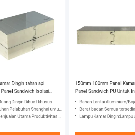
amar Dingin tahan api
150mm 100mm Panel Kamar 
Panel Sandwich Isolasi
Panel Sandwich PU Untuk In
PU
Farmasi Makanan
Ruang Dingin:Dibuat khusus
Bahan Lantai:Aluminium/Baja Ta
elabuhan Shanghai untuk berjalan-jalan di ruangan dingin
Berat badan:Semua tersedi
enjualan Utama:Produktivitas Tinggi
Lampu Kamar Dingin:Lampu ant