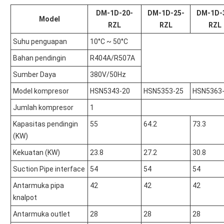
DM-1D-20-
DM-1D-25-
DM-1D-
Model
RZL
RZL
RZL
Suhu penguapan
10°C ~ 50°C
Bahan pendingin
R404A/R507A
Sumber Daya
380V/50Hz
Model kompresor
HSN5343-20
HSN5353-25
HSN5363
Jumlah kompresor
1
Kapasitas pendingin
55
64.2
73.3
(KW)
Kekuatan (KW)
23.8
27.2
30.8
Suction Pipe interface
54
54
54
Antarmuka pipa
42
42
42
knalpot
Antarmuka outlet
28
28
28