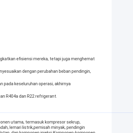
ngkatkan efisiensi mereka, tetapi juga menghemat
menyesuaikan dengan perubahan beban pendingin,
n pada keseluruhan operasi, akhirnya
an R404a dan R22 refrigerant.
mponen utama, termasuk kompresor sekrup,
dah, lemari listrik,pemisah minyak, pendingin
n sedotan, dan komponen injeksi.Komponen-komponen