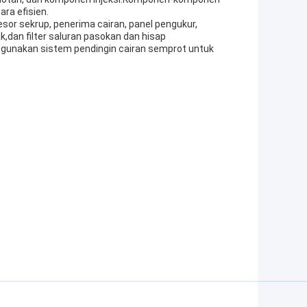
ra efisien.
presor sekrup, penerima cairan, panel pengukur,
k,dan filter saluran pasokan dan hisap
enggunakan sistem pendingin cairan semprot untuk