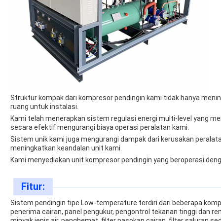
Struktur kompak dari kompresor pendingin kami tidak hanya meni
ruang untuk instalasi.
Kami telah menerapkan sistem regulasi energi multi-level yang 
secara efektif mengurangi biaya operasi peralatan kami.
Sistem unik kami juga mengurangi dampak dari kerusakan peralata
meningkatkan keandalan unit kami.
Kami menyediakan unit kompresor pendingin yang beroperasi deng
Fitur:
Sistem pendingin tipe Low-temperature terdiri dari beberapa ko
penerima cairan, panel pengukur, pengontrol tekanan tinggi dan ren
minyak jenis air, penghemat, filter pasokan cairan, filter salura