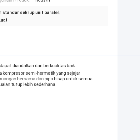
unaan Produk:
Industri
 standar sekrup unit paralel
,
kuat
apat diandalkan dan berkualitas baik.
apa kompresor semi-hermetik yang sejajar
buangan bersama dan pipa hisap untuk semua
uaian tutup lebih sederhana.