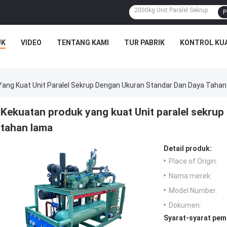
P
UK
VIDEO
TENTANG KAMI
TUR PABRIK
KONTROL KU
Yang Kuat Unit Paralel Sekrup Dengan Ukuran Standar Dan Daya Taha
Kekuatan produk yang kuat Unit paralel sekru
tahan lama
Detail produk:
Place of Origin:
Nama merek:
Model Number:
Dokumen:
Syarat-syarat pem