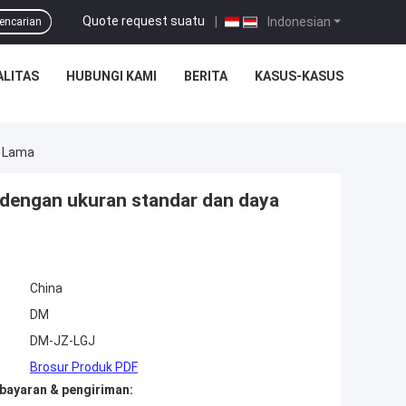
Quote request suatu
|
Indonesian
encarian
ALITAS
HUBUNGI KAMI
BERITA
KASUS-KASUS
n Lama
p dengan ukuran standar dan daya
China
DM
DM-JZ-LGJ
Brosur Produk PDF
bayaran & pengiriman: