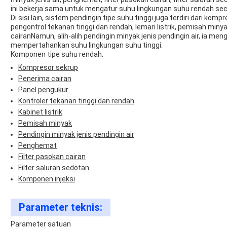
ini bekerja sama untuk mengatur suhu lingkungan suhu rendah seca
Di sisi lain, sistem pendingin tipe suhu tinggi juga terdiri dari kom
pengontrol tekanan tinggi dan rendah, lemari listrik, pemisah minya
cairanNamun, alih-alih pendingin minyak jenis pendingin air, ia m
mempertahankan suhu lingkungan suhu tinggi.
Komponen tipe suhu rendah:
Kompresor sekrup
Penerima cairan
Panel pengukur
Kontroler tekanan tinggi dan rendah
Kabinet listrik
Pemisah minyak
Pendingin minyak jenis pendingin air
Penghemat
Filter pasokan cairan
Filter saluran sedotan
Komponen injeksi
Parameter teknis:
Parameter satuan