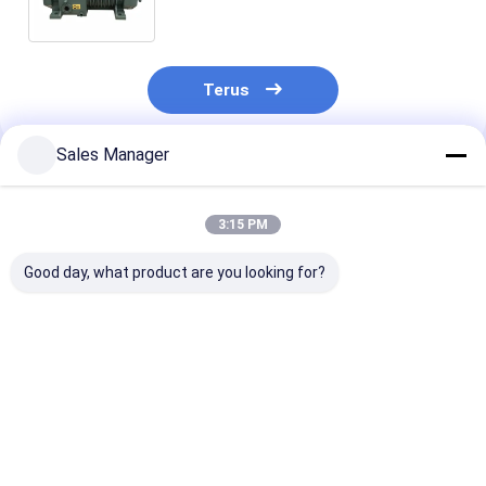
dan R22 refrigerant
Terus
Sales Manager
Rekomendasi Produk
3:15 PM
Good day, what product are you looking for?
Kompresor portabel
220-240V/50Hz
120V Industria
industri tahan lama
Kompresor Air
Scroll Compre
dengan kompresi dua
Cooler yang ampuh
Produsen Untu
tahap dan frekuensi
untuk ruang
Sistem Pendin
50hz
pendingin hingga
Harga terbaik
Harga terbaik
Harga terb
500 kaki persegi.