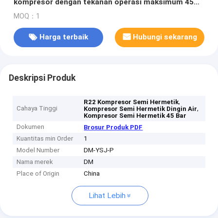
kompresor dengan tekanan operasi maksimum 45
bar dan R22 refrigerant
MOQ：1
Harga terbaik
Hubungi sekarang
Deskripsi Produk
,
R22 Kompresor Semi Hermetik
Cahaya Tinggi
,
Kompresor Semi Hermetik Dingin Air
Kompresor Semi Hermetik 45 Bar
Dokumen
Brosur Produk PDF
Kuantitas min Order
1
Model Number
DM-YSJ-P
Nama merek
DM
Place of Origin
China
Lihat Lebih