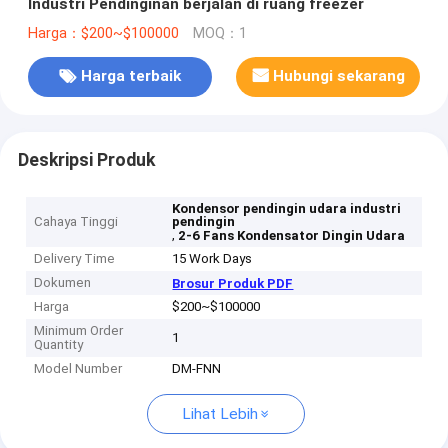
Industri Pendinginan berjalan di ruang freezer
Harga：$200~$100000
MOQ：1
Harga terbaik
Hubungi sekarang
Deskripsi Produk
Kondensor pendingin udara industri
Cahaya Tinggi
pendingin
,
2-6 Fans Kondensator Dingin Udara
Delivery Time
15 Work Days
Dokumen
Brosur Produk PDF
Harga
$200~$100000
Minimum Order
1
Quantity
Model Number
DM-FNN
Lihat Lebih