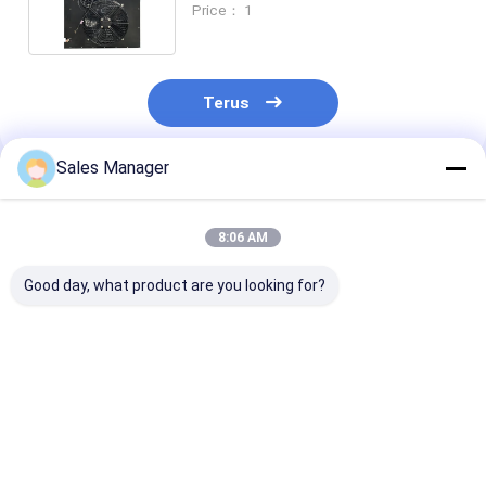
Price： 1
freezer
Terus
Sales Manager
Rekomendasi Produk
8:06 AM
Good day, what product are you looking for?
H tipe Air Cooler
Unit Kondensasi
Kondensor Pen
Kondensor untuk
Ruang Freezer yang
Udara yang Da
berjalan di freezer
Dapat Disesuaikan
Disesuaikan d
sistem pendingin
untuk sistem
kompresor
industri berjalan di
pendingin industri
refrigerasi un
Harga terbaik
Harga terbaik
Harga terb