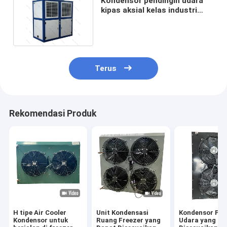
Kondensor pendingin udara
kipas aksial kelas industri
untuk sistem pendingin
Terus
Rekomendasi Produk
H tipe Air Cooler
Unit Kondensasi
Kondensor Pen
Kondensor untuk
Ruang Freezer yang
Udara yang Da