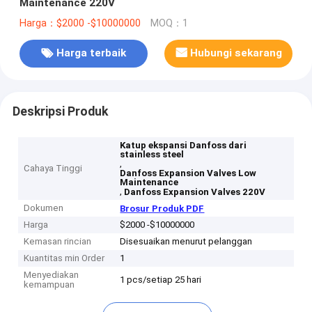
Maintenance 220V
Harga：$2000 -$10000000
MOQ：1
Harga terbaik
Hubungi sekarang
Deskripsi Produk
Katup ekspansi Danfoss dari
stainless steel
,
Cahaya Tinggi
Danfoss Expansion Valves Low
Maintenance
,
Danfoss Expansion Valves 220V
Dokumen
Brosur Produk PDF
Harga
$2000 -$10000000
Kemasan rincian
Disesuaikan menurut pelanggan
Kuantitas min Order
1
Menyediakan
1 pcs/setiap 25 hari
kemampuan