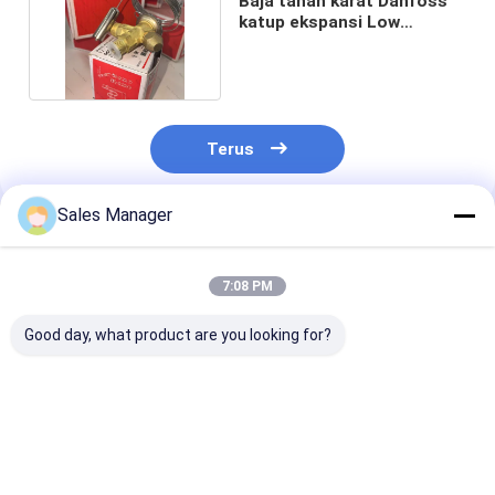
Baja tahan karat Danfoss
katup ekspansi Low
Maintenance 220V
Terus
Sales Manager
Rekomendasi Produk
7:08 PM
Good day, what product are you looking for?
500W Danfoss
Standar Ukuran
Silver Warna
Thermostatic
Bagian Pendingin
Danfoss Expan