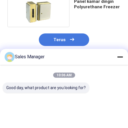
Panel kamar dingin
Polyurethane Freezer
Terus
Sales Manager
Rekomendasi Produk
10:06 AM
Good day, what product are you looking for?
Struktur baja tahan
Panel ruang dingin
Maksimalkan
api Kelas B1/B2 Panel
dengan pintu geser
Efisiensi Guda